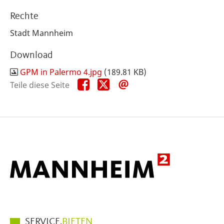
Rechte
Stadt Mannheim
Download
GPM in Palermo 4.jpg
(189.81 KB)
Teile
Teile
Teile
Teile diese Seite
diese
diese
diese
Seite
Seite
Seite
auf
auf
per
Facebook
X
E-
Mail
Hauptmenüpunkte
SERVICE.
BIETEN