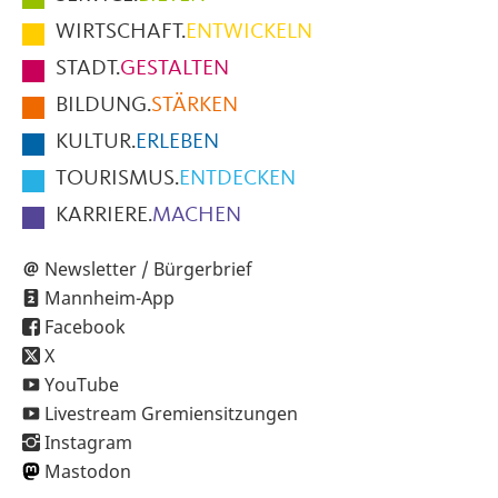
im
WIRTSCHAFT.
ENTWICKELN
Fußbereich
STADT.
GESTALTEN
der
BILDUNG.
STÄRKEN
Seite
KULTUR.
ERLEBEN
TOURISMUS.
ENTDECKEN
KARRIERE.
MACHEN
Newsletter / Bürgerbrief
Mannheim-App
Facebook
X
YouTube
Livestream Gremiensitzungen
Instagram
Mastodon