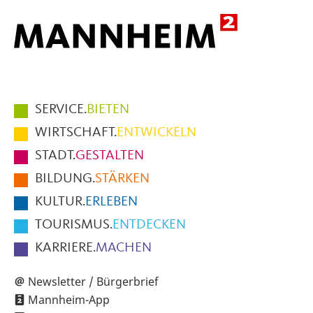
Hauptmenüpunkte
SERVICE.
BIETEN
im
WIRTSCHAFT.
ENTWICKELN
Fußbereich
STADT.
GESTALTEN
der
BILDUNG.
STÄRKEN
Seite
KULTUR.
ERLEBEN
TOURISMUS.
ENTDECKEN
KARRIERE.
MACHEN
Newsletter / Bürgerbrief
Mannheim-App