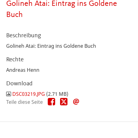
Golineh Atai: Eintrag ins Goldene
Buch
Beschreibung
Golineh Atai: Eintrag ins Goldene Buch
Rechte
Andreas Henn
Download
DSC03219.JPG
(2.71 MB)
Teile
Teile
Teile
Teile diese Seite
diese
diese
diese
Seite
Seite
Seite
auf
auf
per
Facebook
X
E-
Mail