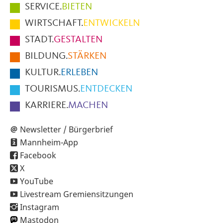
Hauptmenüpunkte
SERVICE.
BIETEN
im
WIRTSCHAFT.
ENTWICKELN
Fußbereich
STADT.
GESTALTEN
der
BILDUNG.
STÄRKEN
Seite
KULTUR.
ERLEBEN
TOURISMUS.
ENTDECKEN
KARRIERE.
MACHEN
Newsletter / Bürgerbrief
Mannheim-App
Facebook
X
YouTube
Livestream Gremiensitzungen
Instagram
Mastodon