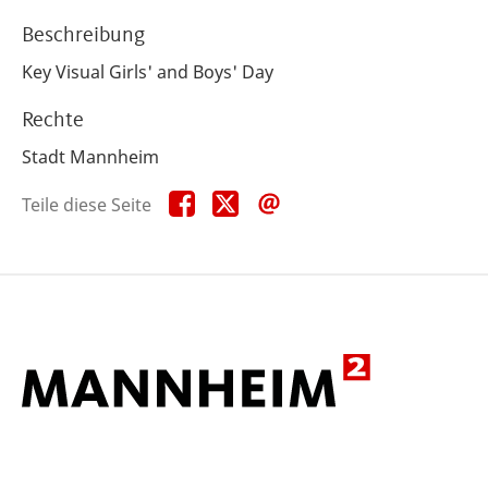
Beschreibung
Key Visual Girls' and Boys' Day
Rechte
Stadt Mannheim
Teile
Teile
Teile
Teile diese Seite
diese
diese
diese
Seite
Seite
Seite
auf
auf
per
Facebook
X
E-
Mail