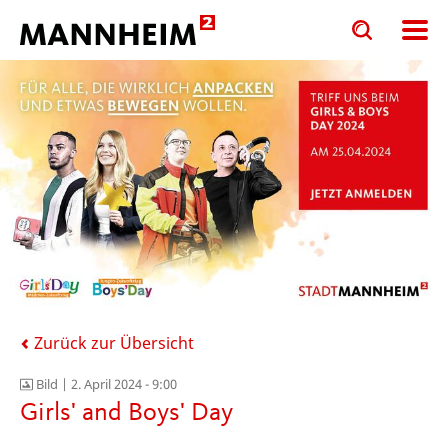
Toggle
Toggle
search
search
input
input
form
Zurück zur Übersicht
Bild |
2. April 2024 - 9:00
Girls' and Boys' Day