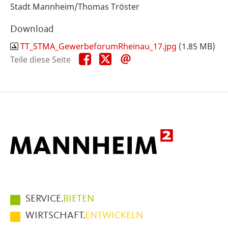
Stadt Mannheim/Thomas Tröster
Download
TT_STMA_GewerbeforumRheinau_17.jpg
(1.85 MB)
Teile
Teile
Teile
Teile diese Seite
diese
diese
diese
Seite
Seite
Seite
auf
auf
per
Facebook
X
E-
Mail
Hauptmenüpunkte
SERVICE.
BIETEN
im
WIRTSCHAFT.
ENTWICKELN
Fußbereich