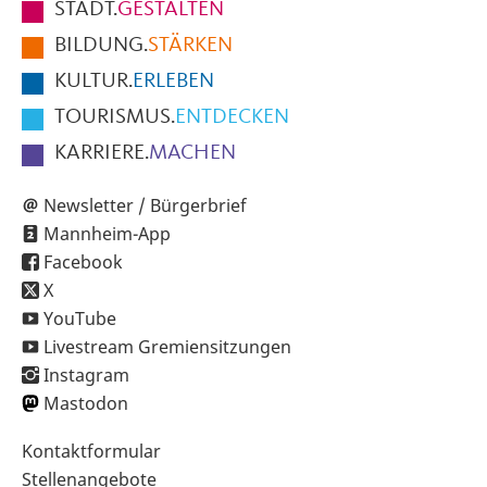
STADT.
GESTALTEN
der
BILDUNG.
STÄRKEN
Seite
KULTUR.
ERLEBEN
TOURISMUS.
ENTDECKEN
KARRIERE.
MACHEN
Newsletter / Bürgerbrief
Mannheim-App
Facebook
X
YouTube
Livestream Gremiensitzungen
Instagram
Mastodon
Sekundärnavigation
Kontaktformular
im
Stellenangebote