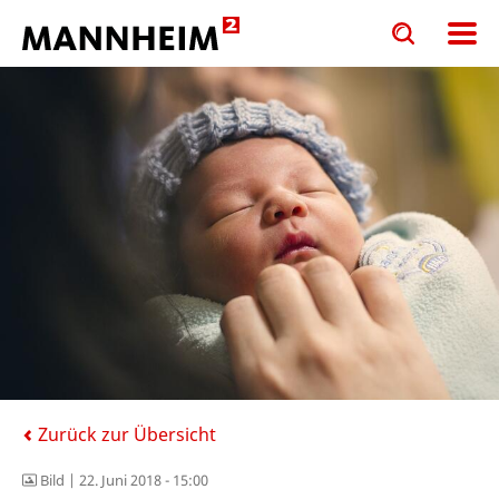
Toggle
Toggle
search
search
input
input
form
Zurück zur Übersicht
Bild |
22. Juni 2018 - 15:00