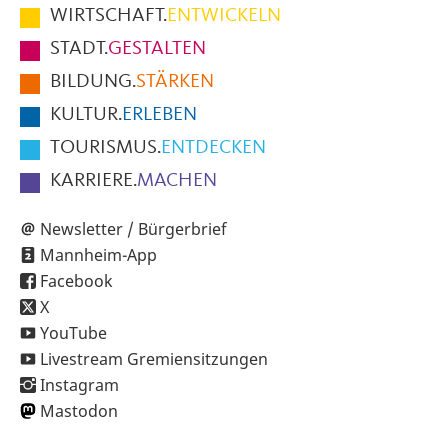
im
WIRTSCHAFT.
ENTWICKELN
Fußbereich
STADT.
GESTALTEN
der
BILDUNG.
STÄRKEN
Seite
KULTUR.
ERLEBEN
TOURISMUS.
ENTDECKEN
KARRIERE.
MACHEN
Newsletter / Bürgerbrief
Mannheim-App
Facebook
X
YouTube
Livestream Gremiensitzungen
Instagram
Mastodon