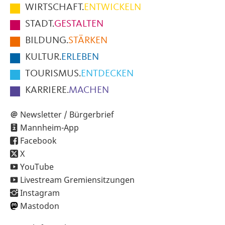
im
WIRTSCHAFT.
ENTWICKELN
Fußbereich
STADT.
GESTALTEN
der
BILDUNG.
STÄRKEN
Seite
KULTUR.
ERLEBEN
TOURISMUS.
ENTDECKEN
KARRIERE.
MACHEN
Newsletter / Bürgerbrief
Mannheim-App
Facebook
X
YouTube
Livestream Gremiensitzungen
Instagram
Mastodon