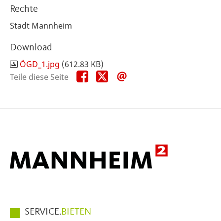
Rechte
Stadt Mannheim
Download
ÖGD_1.jpg
(612.83 KB)
Teile
Teile
Teile
Teile diese Seite
diese
diese
diese
Seite
Seite
Seite
auf
auf
per
Facebook
X
E-
Mail
Hauptmenüpunkte
SERVICE.
BIETEN