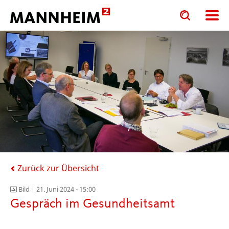
Toggle
Toggle
search
search
input
input
form
Zurück zur Übersicht
Bild |
21. Juni 2024 - 15:00
Gespräch im Gesundheitsamt