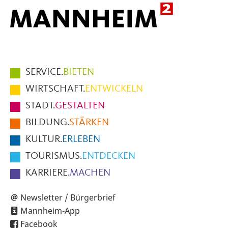
Hauptmenüpunkte
SERVICE.
BIETEN
im
WIRTSCHAFT.
ENTWICKELN
Fußbereich
STADT.
GESTALTEN
der
BILDUNG.
STÄRKEN
Seite
KULTUR.
ERLEBEN
TOURISMUS.
ENTDECKEN
KARRIERE.
MACHEN
Newsletter / Bürgerbrief
Mannheim-App
Facebook