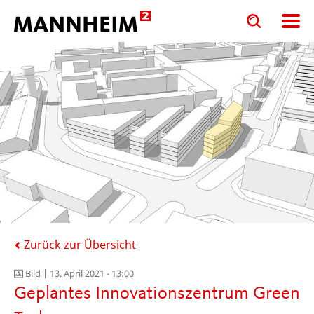
Toggle
Toggle
search
search
input
input
form
Zurück zur Übersicht
Bild |
13. April 2021 - 13:00
Geplantes Innovationszentrum Green