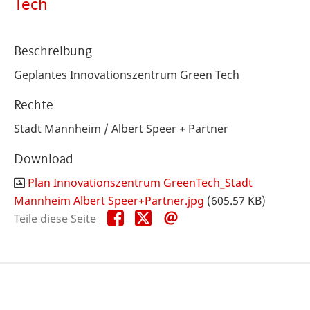
Tech
Beschreibung
Geplantes Innovationszentrum Green Tech
Rechte
Stadt Mannheim / Albert Speer + Partner
Download
Plan Innovationszentrum GreenTech_Stadt
Mannheim Albert Speer+Partner.jpg
(605.57 KB)
Teile
Teile
Teile
Teile diese Seite
diese
diese
diese
Seite
Seite
Seite
auf
auf
per
Facebook
X
E-
Mail