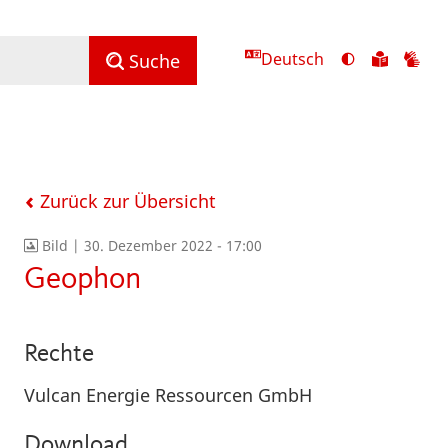
Deutsch
Ansicht
Zu
Zu
Suche
mit
den
de
hohem
Inhalte
Inh
Kontrast
in
in
umschalten
leichter
Geb
Sprach
Zurück zur Übersicht
Bild |
30. Dezember 2022 - 17:00
Geophon
Rechte
Vulcan Energie Ressourcen GmbH
Download