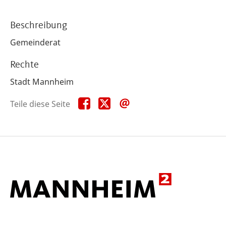
Beschreibung
Gemeinderat
Rechte
Stadt Mannheim
Teile
Teile
Teile
Teile diese Seite
diese
diese
diese
Seite
Seite
Seite
auf
auf
per
Facebook
X
E-
Mail