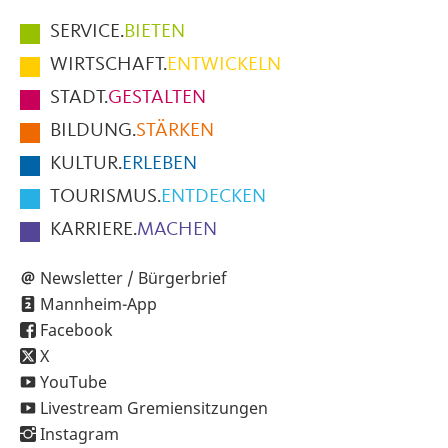
Hauptmenüpunkte
SERVICE.
BIETEN
im
WIRTSCHAFT.
ENTWICKELN
Fußbereich
STADT.
GESTALTEN
der
BILDUNG.
STÄRKEN
Seite
KULTUR.
ERLEBEN
TOURISMUS.
ENTDECKEN
KARRIERE.
MACHEN
Newsletter / Bürgerbrief
Mannheim-App
Facebook
X
YouTube
Livestream Gremiensitzungen
Instagram