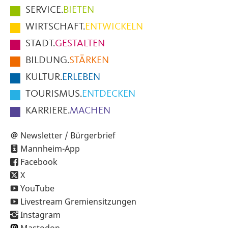
Hauptmenüpunkte
SERVICE.
BIETEN
im
WIRTSCHAFT.
ENTWICKELN
Fußbereich
STADT.
GESTALTEN
der
BILDUNG.
STÄRKEN
Seite
KULTUR.
ERLEBEN
TOURISMUS.
ENTDECKEN
KARRIERE.
MACHEN
Newsletter / Bürgerbrief
Mannheim-App
Facebook
X
YouTube
Livestream Gremiensitzungen
Instagram