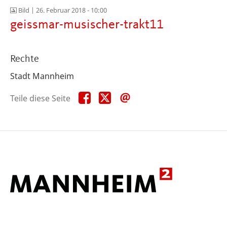
Bild |
26. Februar 2018 - 10:00
geissmar-musischer-trakt11
Rechte
Stadt Mannheim
Teile
Teile
Teile
Teile diese Seite
diese
diese
diese
Seite
Seite
Seite
auf
auf
per
Facebook
X
E-
Mail