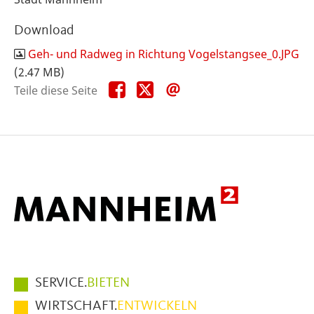
Download
Geh- und Radweg in Richtung Vogelstangsee_0.JPG
(2.47 MB)
Teile
Teile
Teile
Teile diese Seite
diese
diese
diese
Seite
Seite
Seite
auf
auf
per
Facebook
X
E-
Mail
Hauptmenüpunkte
SERVICE.
BIETEN
im
WIRTSCHAFT.
ENTWICKELN