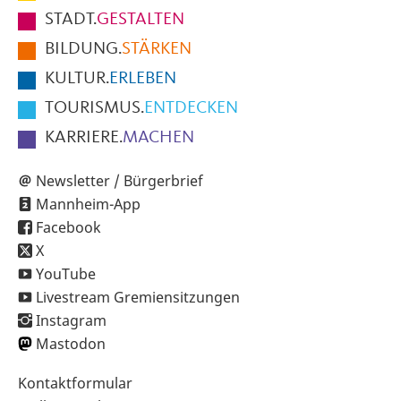
Fußbereich
STADT.
GESTALTEN
der
BILDUNG.
STÄRKEN
Seite
KULTUR.
ERLEBEN
TOURISMUS.
ENTDECKEN
KARRIERE.
MACHEN
Newsletter / Bürgerbrief
Mannheim-App
Facebook
X
YouTube
Livestream Gremiensitzungen
Instagram
Mastodon
Sekundärnavigation
Kontaktformular