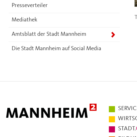
Presseverteiler
T
Mediathek
Amtsblatt der Stadt Mannheim
Die Stadt Mannheim auf Social Media
Hauptmen
SERVIC
im
WIRTS
Fußbereic
STADT.
der