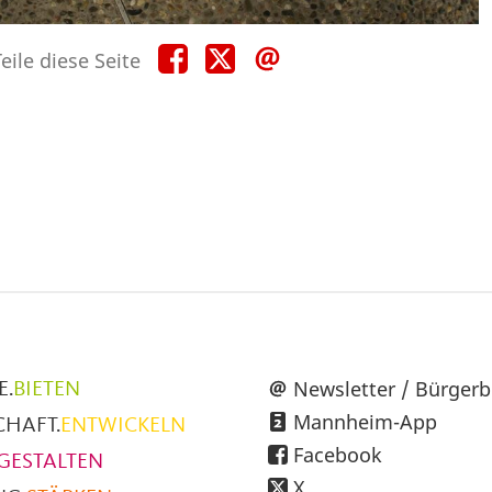
Teile
Teile
Teile
eile diese Seite
diese
diese
diese
Seite
Seite
Seite
auf
auf
per
Facebook
X
E-
Mail
üpunkte
Newsletter / Bürgerb
E.
BIETEN
Mannheim-App
CHAFT.
ENTWICKELN
h
Facebook
GESTALTEN
X