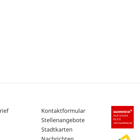
rief
Sekundärnavigation
Kontaktformular
im
Stellenangebote
Fußbereich
Stadtkarten
Nachrichten