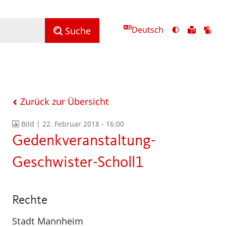
Deutsch
Ansicht
Zu
Zu
Suche
mit
den
de
hohem
Inhalte
Inh
Kontrast
in
in
umschalten
leichter
Geb
Sprach
Zurück zur Übersicht
Bild |
22. Februar 2018 - 16:00
Gedenkveranstaltung-
Geschwister-Scholl1
Rechte
Stadt Mannheim