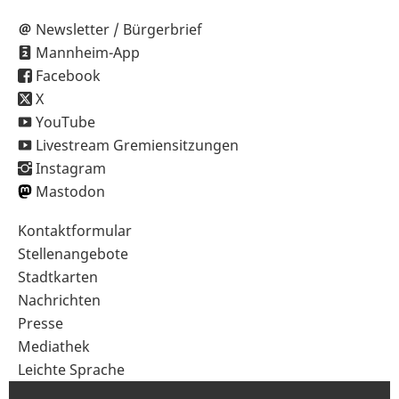
Newsletter / Bürgerbrief
Mannheim-App
Facebook
X
YouTube
Livestream Gremiensitzungen
Instagram
Mastodon
Sekundärnavigation
Kontaktformular
im
Stellenangebote
Fußbereich
Stadtkarten
Nachrichten
Presse
Mediathek
Leichte Sprache
Gebärdensprache