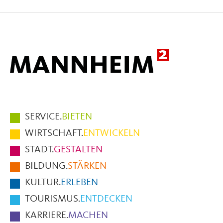
auf
auf
per
Facebook
X
E-
Mail
Hauptmenüpunkte
SERVICE.
BIETEN
im
WIRTSCHAFT.
ENTWICKELN
Fußbereich
STADT.
GESTALTEN
der
BILDUNG.
STÄRKEN
Seite
KULTUR.
ERLEBEN
TOURISMUS.
ENTDECKEN
KARRIERE.
MACHEN