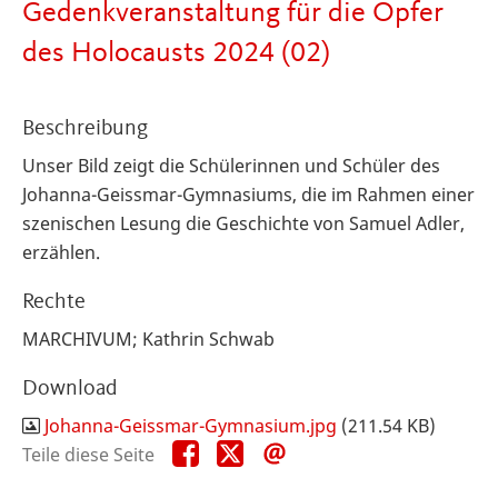
Gedenkveranstaltung für die Opfer
des Holocausts 2024 (02)
Beschreibung
Unser Bild zeigt die Schülerinnen und Schüler des
Johanna-Geissmar-Gymnasiums, die im Rahmen einer
szenischen Lesung die Geschichte von Samuel Adler,
erzählen.
Rechte
MARCHIVUM; Kathrin Schwab
Download
Johanna-Geissmar-Gymnasium.jpg
(211.54 KB)
Teile
Teile
Teile
Teile diese Seite
diese
diese
diese
Seite
Seite
Seite