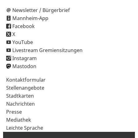
Newsletter / Bürgerbrief
Mannheim-App
Facebook
X
YouTube
Livestream Gremiensitzungen
Instagram
Mastodon
Sekundärnavigation
Kontaktformular
im
Stellenangebote
Fußbereich
Stadtkarten
Nachrichten
Presse
Mediathek
Leichte Sprache
Gebärdensprache