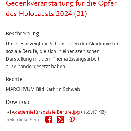
Gedenkveranstaltung für die Opfer
des Holocausts 2024 (01)
Beschreibung
Unser Bild zeigt die Schülerinnen der Akademie für
soziale Berufe, die sich in einer szenischen
Darstellung mit dem Thema Zwangsarbeit
auseinandergesetzt haben.
Rechte
MARCHIVUM Bild Kathrin Schwab
Download
Akademiefürsoziale Berufe.jpg
(165.47 KB)
Teile
Teile
Teile
Teile diese Seite
diese
diese
diese
Seite
Seite
Seite