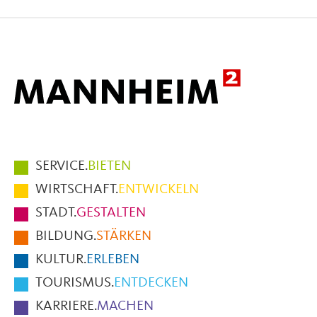
auf
auf
per
Facebook
X
E-
Mail
Hauptmenüpunkte
SERVICE.
BIETEN
im
WIRTSCHAFT.
ENTWICKELN
Fußbereich
STADT.
GESTALTEN
der
BILDUNG.
STÄRKEN
Seite
KULTUR.
ERLEBEN
TOURISMUS.
ENTDECKEN
KARRIERE.
MACHEN