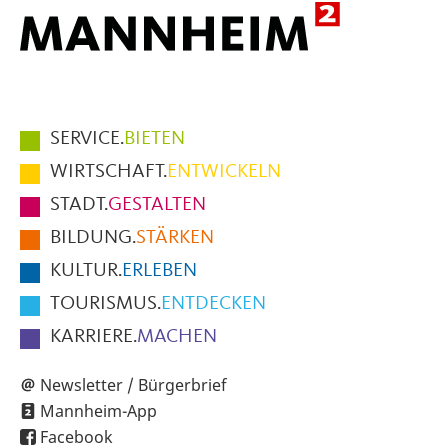
Hauptmenüpunkte
SERVICE.
BIETEN
im
WIRTSCHAFT.
ENTWICKELN
Fußbereich
STADT.
GESTALTEN
der
BILDUNG.
STÄRKEN
Seite
KULTUR.
ERLEBEN
TOURISMUS.
ENTDECKEN
KARRIERE.
MACHEN
Newsletter / Bürgerbrief
Mannheim-App
Facebook