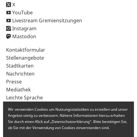
X
YouTube
Livestream Gremiensitzungen
Instagram
Mastodon
Sekundärnavigation
Kontaktformular
im
Stellenangebote
Fußbereich
Stadtkarten
Nachrichten
Presse
Mediathek
Leichte Sprache
Gebärdensprache
Wir verwenden Cookies um Nutzungsstatistiken zu erstellen und unser
Angebot stetig zu verbessern. Nähere Informationen hierzu erhalten
Sie durch einen Klick auf „Datenschutzerklärung“. Bitte bestätigen Sie,
ob Sie mit der Verwendung von Cookies einverstanden sind.