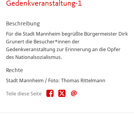
Gedenkveranstaltung-1
Beschreibung
Für die Stadt Mannheim begrüßte Bürgermeister Dirk
Grunert die Besucher*innen der
Gedenkveranstaltung zur Erinnerung an die Opfer
des Nationalsozialismus.
Rechte
Stadt Mannheim / Foto: Thomas Rittelmann
Teile
Teile
Teile
Teile diese Seite
diese
diese
diese
Seite
Seite
Seite
auf
auf
per
Facebook
X
E-
Mail