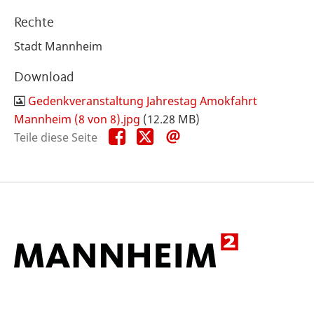
Rechte
Stadt Mannheim
Download
Gedenkveranstaltung Jahrestag Amokfahrt
Mannheim (8 von 8).jpg
(12.28 MB)
Teile
Teile
Teile
Teile diese Seite
diese
diese
diese
Seite
Seite
Seite
auf
auf
per
Facebook
X
E-
Mail