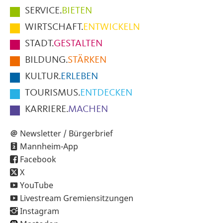
Hauptmenüpunkte
SERVICE.
BIETEN
im
WIRTSCHAFT.
ENTWICKELN
Fußbereich
STADT.
GESTALTEN
der
BILDUNG.
STÄRKEN
Seite
KULTUR.
ERLEBEN
TOURISMUS.
ENTDECKEN
KARRIERE.
MACHEN
Newsletter / Bürgerbrief
Mannheim-App
Facebook
X
YouTube
Livestream Gremiensitzungen
Instagram