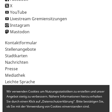
X
YouTube
Livestream Gremiensitzungen
Instagram
Mastodon
Sekundärnavigation
Kontaktformular
im
Stellenangebote
Fußbereich
Stadtkarten
Nachrichten
Presse
Mediathek
Leichte Sprache
Gebärdensprache
Wir verwenden Cookies um Nutzungsstatistiken zu erstellen und unser
Angebot stetig zu verbessern. Nähere Informationen hierzu erhalten
Sie durch einen Klick auf „Datenschutzerklärung“. Bitte bestätigen Sie,
ob Sie mit der Verwendung von Cookies einverstanden sind.