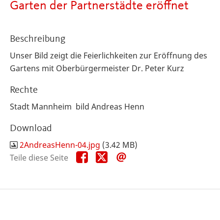
Garten der Partnerstädte eröffnet
Beschreibung
Unser Bild zeigt die Feierlichkeiten zur Eröffnung des
Gartens mit Oberbürgermeister Dr. Peter Kurz
Rechte
Stadt Mannheim bild Andreas Henn
Download
2AndreasHenn-04.jpg
(3.42 MB)
Teile
Teile
Teile
Teile diese Seite
diese
diese
diese
Seite
Seite
Seite
auf
auf
per
Facebook
X
E-
Mail