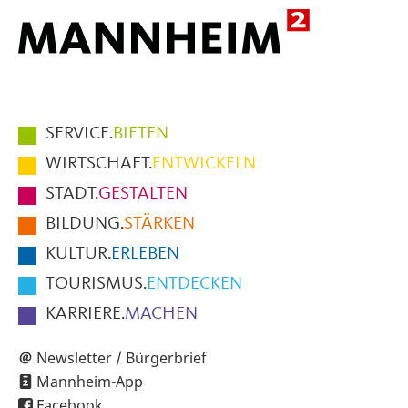
Hauptmenüpunkte
SERVICE.
BIETEN
im
WIRTSCHAFT.
ENTWICKELN
Fußbereich
STADT.
GESTALTEN
der
BILDUNG.
STÄRKEN
Seite
KULTUR.
ERLEBEN
TOURISMUS.
ENTDECKEN
KARRIERE.
MACHEN
Newsletter / Bürgerbrief
Mannheim-App
Facebook