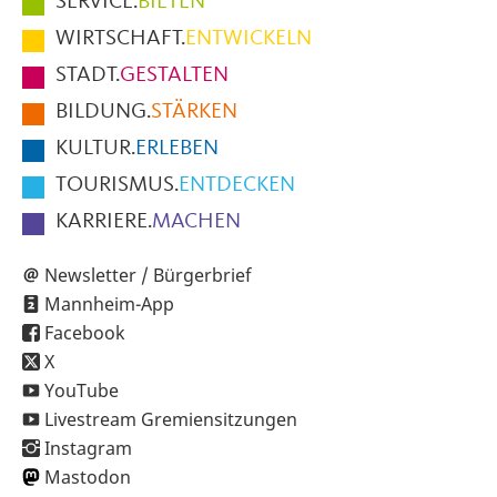
SERVICE.
BIETEN
im
WIRTSCHAFT.
ENTWICKELN
Fußbereich
STADT.
GESTALTEN
der
BILDUNG.
STÄRKEN
Seite
KULTUR.
ERLEBEN
TOURISMUS.
ENTDECKEN
KARRIERE.
MACHEN
Newsletter / Bürgerbrief
Mannheim-App
Facebook
X
YouTube
Livestream Gremiensitzungen
Instagram
Mastodon