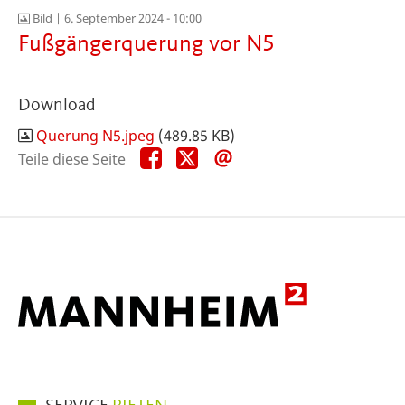
Bild |
6. September 2024 - 10:00
Fußgängerquerung vor N5
Download
Querung N5.jpeg
(489.85 KB)
Teile
Teile
Teile
Teile diese Seite
diese
diese
diese
Seite
Seite
Seite
auf
auf
per
Facebook
X
E-
Mail
Hauptmenüpunkte