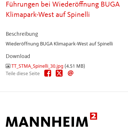
Führungen bei Wiederöffnung BUGA
Klimapark-West auf Spinelli
Beschreibung
Wiederöffnung BUGA Klimapark-West auf Spinelli
Download
TT_STMA_Spinelli_30.jpg
(4.51 MB)
Teile
Teile
Teile
Teile diese Seite
diese
diese
diese
Seite
Seite
Seite
auf
auf
per
Facebook
X
E-
Mail