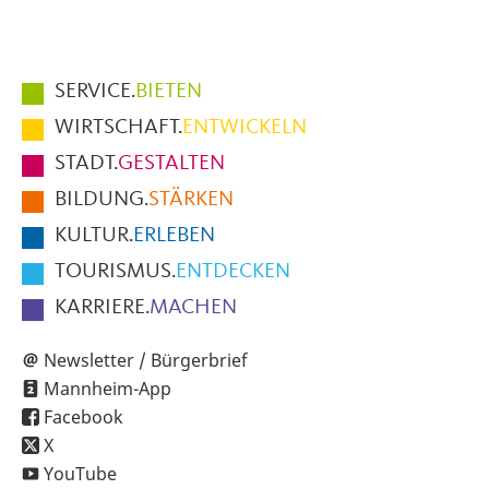
Hauptmenüpunkte
SERVICE.
BIETEN
im
WIRTSCHAFT.
ENTWICKELN
Fußbereich
STADT.
GESTALTEN
der
BILDUNG.
STÄRKEN
Seite
KULTUR.
ERLEBEN
TOURISMUS.
ENTDECKEN
KARRIERE.
MACHEN
Newsletter / Bürgerbrief
Mannheim-App
Facebook
X
YouTube