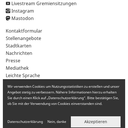
Livestream Gremiensitzungen
Instagram
Mastodon
Sekundärnavigation
Kontaktformular
im
Stellenangebote
Fußbereich
Stadtkarten
Nachrichten
Presse
Mediathek
Leichte Sprache
Gebärdensprache
Wir verwenden Cookies um Nutzungsstatistiken zu erstellen und unser
Angebot stetig zu verbessern. Nähere Informationen hierzu erhalten
Sie durch einen Klick auf „Datenschutzerklärung“. Bitte bestätigen Sie,
ob Sie mit der Verwendung von Cookies einverstanden sind.
Akzeptieren
Datenschutzerklärung
Nein, danke