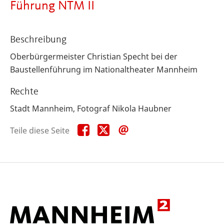
Führung NTM II
Beschreibung
Oberbürgermeister Christian Specht bei der
Baustellenführung im Nationaltheater Mannheim
Rechte
Stadt Mannheim, Fotograf Nikola Haubner
Teile
Teile
Teile
Teile diese Seite
diese
diese
diese
Seite
Seite
Seite
auf
auf
per
Facebook
X
E-
Mail