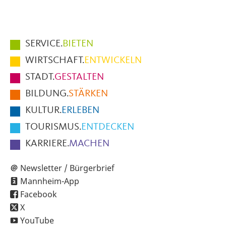
Hauptmenüpunkte
SERVICE.
BIETEN
im
WIRTSCHAFT.
ENTWICKELN
Fußbereich
STADT.
GESTALTEN
der
BILDUNG.
STÄRKEN
Seite
KULTUR.
ERLEBEN
TOURISMUS.
ENTDECKEN
KARRIERE.
MACHEN
Newsletter / Bürgerbrief
Mannheim-App
Facebook
X
YouTube