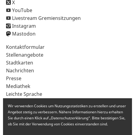
X
YouTube
Livestream Gremiensitzungen
Instagram
Mastodon
Sekundärnavigation
Kontaktformular
im
Stellenangebote
Fußbereich
Stadtkarten
Nachrichten
Presse
Mediathek
Leichte Sprache
Gebärdensprache
Wir verwenden Cookies um Nutzungsstatistiken zu erstellen und unser
Angebot stetig zu verbessern. Nähere Informationen hierzu erhalten
Sie durch einen Klick auf „Datenschutzerklärung“. Bitte bestätigen Sie,
ob Sie mit der Verwendung von Cookies einverstanden sind.