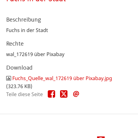
Beschreibung
Fuchs in der Stadt
Rechte
wal_172619 über Pixabay
Download
Fuchs_Quelle_wal_172619 über Pixabay.jpg
(323.76 KB)
Teile
Teile
Teile
Teile diese Seite
diese
diese
diese
Seite
Seite
Seite
auf
auf
per
Facebook
X
E-
Mail