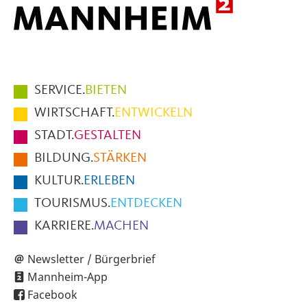
Hauptmenüpunkte
SERVICE.
BIETEN
im
WIRTSCHAFT.
ENTWICKELN
Fußbereich
STADT.
GESTALTEN
der
BILDUNG.
STÄRKEN
Seite
KULTUR.
ERLEBEN
TOURISMUS.
ENTDECKEN
KARRIERE.
MACHEN
Newsletter / Bürgerbrief
Mannheim-App
Facebook