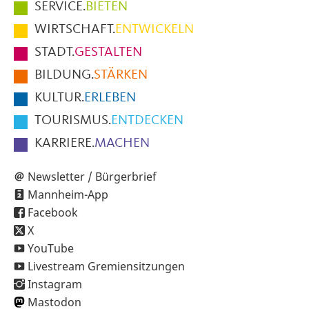
Hauptmenüpunkte
SERVICE.
BIETEN
im
WIRTSCHAFT.
ENTWICKELN
Fußbereich
STADT.
GESTALTEN
der
BILDUNG.
STÄRKEN
Seite
KULTUR.
ERLEBEN
TOURISMUS.
ENTDECKEN
KARRIERE.
MACHEN
Newsletter / Bürgerbrief
Mannheim-App
Facebook
X
YouTube
Livestream Gremiensitzungen
Instagram
Mastodon