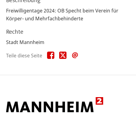
Beschreibung
Freiwilligentage 2024: OB Specht beim Verein für
Körper- und Mehrfachbehinderte
Rechte
Stadt Mannheim
Teile
Teile
Teile
Teile diese Seite
diese
diese
diese
Seite
Seite
Seite
auf
auf
per
Facebook
X
E-
Mail