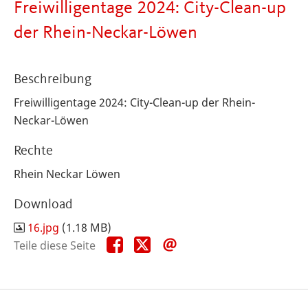
Freiwilligentage 2024: City-Clean-up
der Rhein-Neckar-Löwen
Beschreibung
Freiwilligentage 2024: City-Clean-up der Rhein-
Neckar-Löwen
Rechte
Rhein Neckar Löwen
Download
16.jpg
(1.18 MB)
Teile
Teile
Teile
Teile diese Seite
diese
diese
diese
Seite
Seite
Seite
auf
auf
per
Facebook
X
E-
Mail