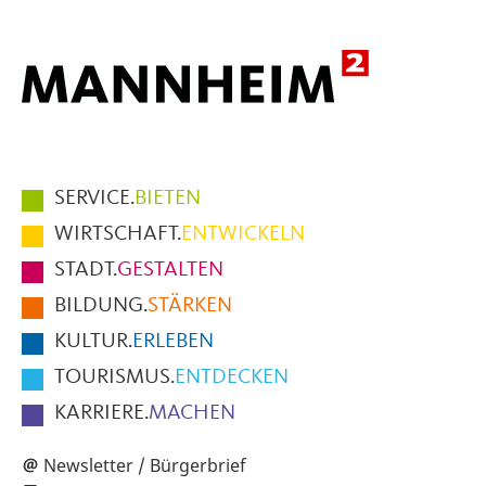
Hauptmenüpunkte
SERVICE.
BIETEN
im
WIRTSCHAFT.
ENTWICKELN
Fußbereich
STADT.
GESTALTEN
der
BILDUNG.
STÄRKEN
Seite
KULTUR.
ERLEBEN
TOURISMUS.
ENTDECKEN
KARRIERE.
MACHEN
Newsletter / Bürgerbrief