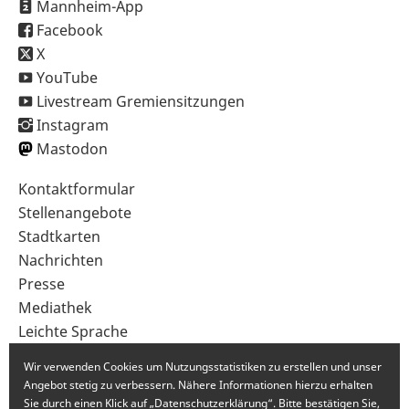
Mannheim-App
Facebook
X
YouTube
Livestream Gremiensitzungen
Instagram
Mastodon
Sekundärnavigation
Kontaktformular
im
Stellenangebote
Fußbereich
Stadtkarten
Nachrichten
Presse
Mediathek
Leichte Sprache
Gebärdensprache
Wir verwenden Cookies um Nutzungsstatistiken zu erstellen und unser
Angebot stetig zu verbessern. Nähere Informationen hierzu erhalten
Sie durch einen Klick auf „Datenschutzerklärung“. Bitte bestätigen Sie,