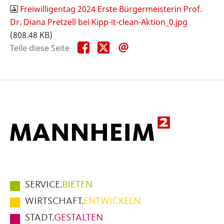
Freiwilligentag 2024 Erste Bürgermeisterin Prof.
Dr. Diana Pretzell bei Kipp-it-clean-Aktion_0.jpg
(808.48 KB)
Teile
Teile
Teile
Teile diese Seite
diese
diese
diese
Seite
Seite
Seite
auf
auf
per
Facebook
X
E-
Mail
Hauptmenüpunkte
SERVICE.
BIETEN
im
WIRTSCHAFT.
ENTWICKELN
Fußbereich
STADT.
GESTALTEN
der