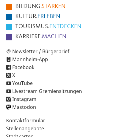
BILDUNG.
STÄRKEN
Seite
KULTUR.
ERLEBEN
TOURISMUS.
ENTDECKEN
KARRIERE.
MACHEN
Newsletter / Bürgerbrief
Mannheim-App
Facebook
X
YouTube
Livestream Gremiensitzungen
Instagram
Mastodon
Sekundärnavigation
Kontaktformular
im
Stellenangebote
Fußbereich
Stadtkarten