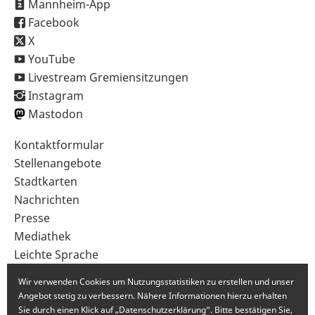
Mannheim-App
Facebook
X
YouTube
Livestream Gremiensitzungen
Instagram
Mastodon
Sekundärnavigation
Kontaktformular
im
Stellenangebote
Fußbereich
Stadtkarten
Nachrichten
Presse
Mediathek
Leichte Sprache
Gebärdensprache
Wir verwenden Cookies um Nutzungsstatistiken zu erstellen und unser
Angebot stetig zu verbessern. Nähere Informationen hierzu erhalten
Sie durch einen Klick auf „Datenschutzerklärung“. Bitte bestätigen Sie,