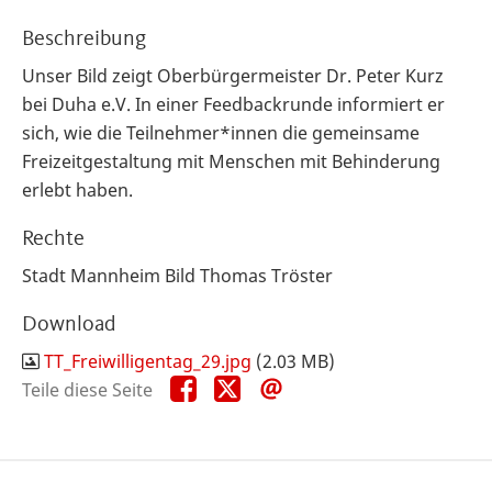
Beschreibung
Unser Bild zeigt Oberbürgermeister Dr. Peter Kurz
bei Duha e.V. In einer Feedbackrunde informiert er
sich, wie die Teilnehmer*innen die gemeinsame
Freizeitgestaltung mit Menschen mit Behinderung
erlebt haben.
Rechte
Stadt Mannheim Bild Thomas Tröster
Download
TT_Freiwilligentag_29.jpg
(2.03 MB)
Teile
Teile
Teile
Teile diese Seite
diese
diese
diese
Seite
Seite
Seite
auf
auf
per
Facebook
X
E-
Mail