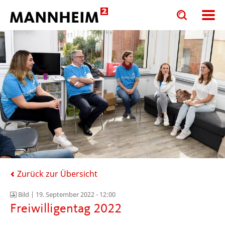
Toggle
Toggle
search
search
input
input
form
Zurück zur Übersicht
Bild |
19. September 2022 - 12:00
Freiwilligentag 2022