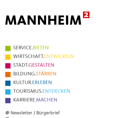
Hauptmenüpunkte
SERVICE.
BIETEN
im
WIRTSCHAFT.
ENTWICKELN
Fußbereich
STADT.
GESTALTEN
der
BILDUNG.
STÄRKEN
Seite
KULTUR.
ERLEBEN
TOURISMUS.
ENTDECKEN
KARRIERE.
MACHEN
Newsletter / Bürgerbrief