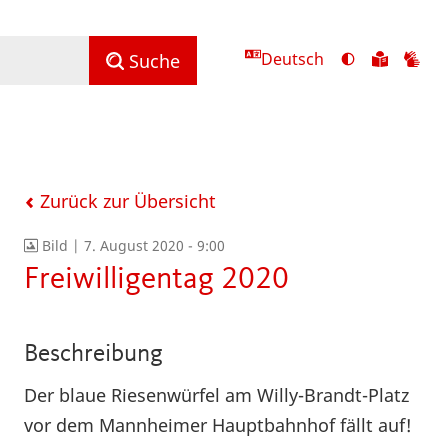
Deutsch
Ansicht
Zu
Zu
Suche
mit
den
de
hohem
Inhalte
Inh
Kontrast
in
in
umschalten
leichter
Geb
Sprach
Zurück zur Übersicht
Bild |
7. August 2020 - 9:00
Freiwilligentag 2020
Beschreibung
Der blaue Riesenwürfel am Willy-Brandt-Platz
vor dem Mannheimer Hauptbahnhof fällt auf!