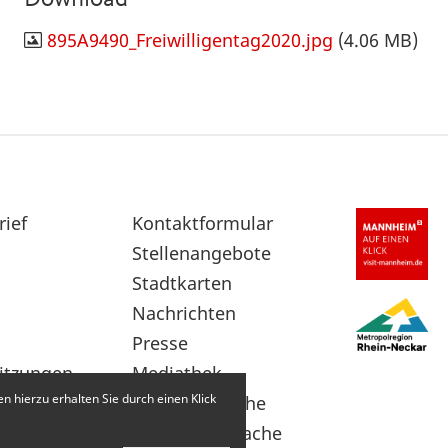
895A9490_Freiwilligentag2020.jpg
(4.06 MB)
rief
Sekundärnavigation
Kontaktformular
im
Stellenangebote
Fußbereich
Stadtkarten
Nachrichten
Presse
itzungen
Mediathek
 hierzu erhalten Sie durch einen Klick
Leichte Sprache
Gebärdensprache