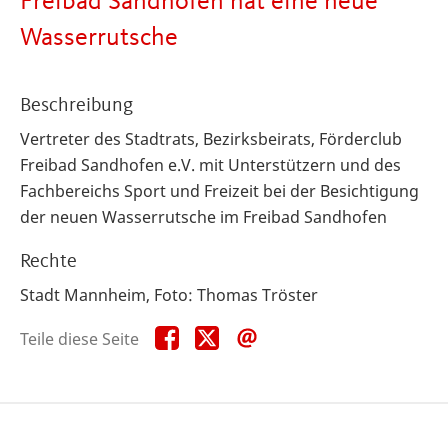
Freibad Sandhofen hat eine neue
Wasserrutsche
Beschreibung
Vertreter des Stadtrats, Bezirksbeirats, Förderclub
Freibad Sandhofen e.V. mit Unterstützern und des
Fachbereichs Sport und Freizeit bei der Besichtigung
der neuen Wasserrutsche im Freibad Sandhofen
Rechte
Stadt Mannheim, Foto: Thomas Tröster
Teile
Teile
Teile
Teile diese Seite
diese
diese
diese
Seite
Seite
Seite
auf
auf
per
Facebook
X
E-
Mail