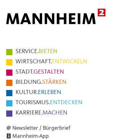
Hauptmenüpunkte
SERVICE.
BIETEN
im
WIRTSCHAFT.
ENTWICKELN
Fußbereich
STADT.
GESTALTEN
der
BILDUNG.
STÄRKEN
Seite
KULTUR.
ERLEBEN
TOURISMUS.
ENTDECKEN
KARRIERE.
MACHEN
Newsletter / Bürgerbrief
Mannheim-App