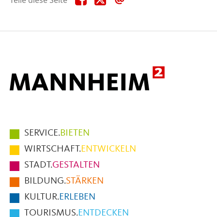
Teile diese Seite
diese
diese
diese
Seite
Seite
Seite
auf
auf
per
Facebook
X
E-
Mail
Hauptmenüpunkte
SERVICE.
BIETEN
im
WIRTSCHAFT.
ENTWICKELN
Fußbereich
STADT.
GESTALTEN
der
BILDUNG.
STÄRKEN
Seite
KULTUR.
ERLEBEN
TOURISMUS.
ENTDECKEN