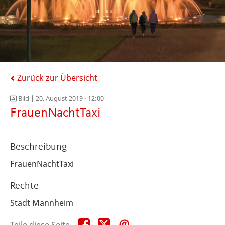
Zurück zur Übersicht
Bild |
20. August 2019 - 12:00
FrauenNachtTaxi
Beschreibung
FrauenNachtTaxi
Rechte
Stadt Mannheim
Teile
Teile
Teile