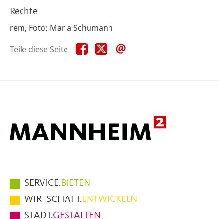
Rechte
rem, Foto: Maria Schumann
Teile
Teile
Teile
Teile diese Seite
diese
diese
diese
Seite
Seite
Seite
auf
auf
per
Facebook
X
E-
Mail
Hauptmenüpunkte
SERVICE.
BIETEN
im
WIRTSCHAFT.
ENTWICKELN
Fußbereich
STADT.
GESTALTEN