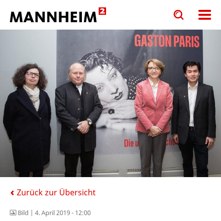
Toggle
Toggle
search
search
input
input
form
Zurück zur Übersicht
Bild |
4. April 2019 - 12:00