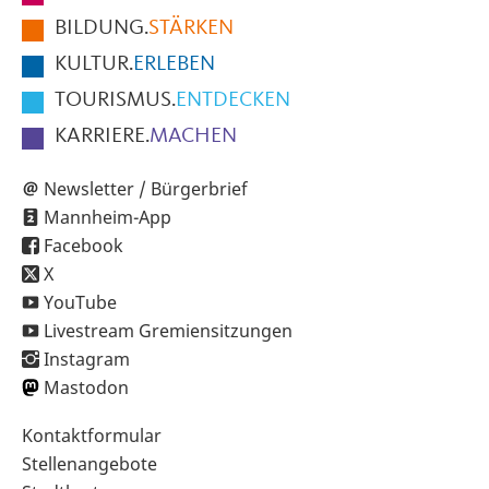
der
BILDUNG.
STÄRKEN
Seite
KULTUR.
ERLEBEN
TOURISMUS.
ENTDECKEN
KARRIERE.
MACHEN
Newsletter / Bürgerbrief
Mannheim-App
Facebook
X
YouTube
Livestream Gremiensitzungen
Instagram
Mastodon
Sekundärnavigation
Kontaktformular
im
Stellenangebote