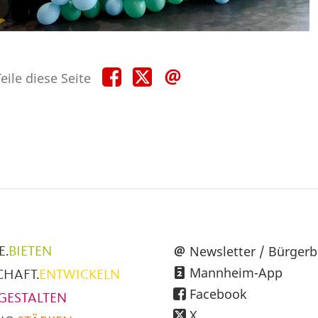
Teile
Teile
Teile
eile diese Seite
diese
diese
diese
Seite
Seite
Seite
auf
auf
per
Facebook
X
E-
Mail
üpunkte
Newsletter / Bürgerb
E.
BIETEN
Mannheim-App
CHAFT.
ENTWICKELN
h
Facebook
GESTALTEN
X