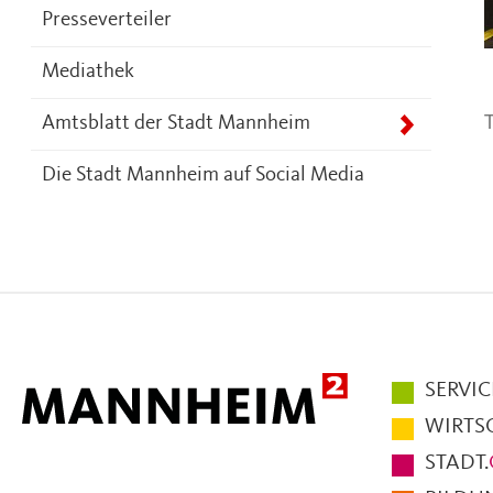
Presseverteiler
Mediathek
T
Amtsblatt der Stadt Mannheim
Die Stadt Mannheim auf Social Media
Hauptmen
SERVIC
im
WIRTS
Fußbereic
STADT.
der