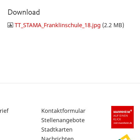
Download
TT_STAMA_Franklinschule_18.jpg
(2.2 MB)
rief
Sekundärnavigation
Kontaktformular
im
Stellenangebote
Fußbereich
Stadtkarten
Nachrichten