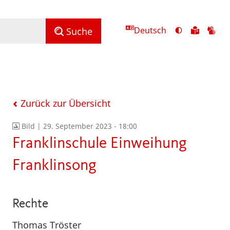
Deutsch
Ansicht
Zu
Zu
Suche
mit
den
de
hohem
Inhalte
Inh
Kontrast
in
in
umschalten
leichter
Geb
Sprach
Zurück zur Übersicht
Bild |
29. September 2023 - 18:00
Franklinschule Einweihung
Franklinsong
Rechte
Thomas Tröster