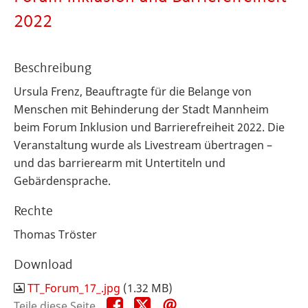
2022
Beschreibung
Ursula Frenz, Beauftragte für die Belange von
Menschen mit Behinderung der Stadt Mannheim
beim
Forum Inklusion und Barrierefreiheit 2022.
Die
Veranstaltung wurde als Livestream übertragen –
und das barrierearm mit Untertiteln und
Gebärdensprache.
Rechte
Thomas Tröster
Download
TT_Forum_17_.jpg
(1.32 MB)
Teile
Teile
Teile
Teile diese Seite