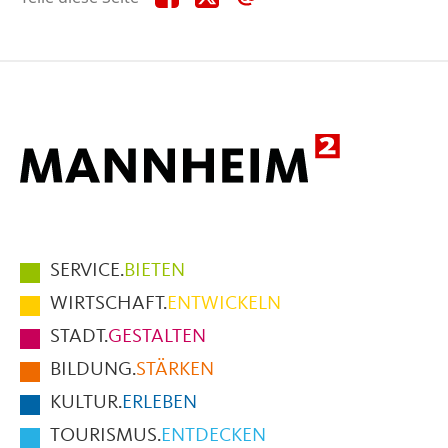
diese
diese
diese
Seite
Seite
Seite
auf
auf
per
Facebook
X
E-
Mail
Hauptmenüpunkte
SERVICE.
BIETEN
im
WIRTSCHAFT.
ENTWICKELN
Fußbereich
STADT.
GESTALTEN
der
BILDUNG.
STÄRKEN
Seite
KULTUR.
ERLEBEN
TOURISMUS.
ENTDECKEN