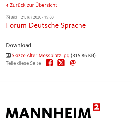
Zurück zur Übersicht
Bild |
21. Juli 2020 - 19:00
Forum Deutsche Sprache
Download
Skizze Alter Messplatz.jpg
(315.86 KB)
Teile
Teile
Teile
Teile diese Seite
diese
diese
diese
Seite
Seite
Seite
auf
auf
per
Facebook
X
E-
Mail