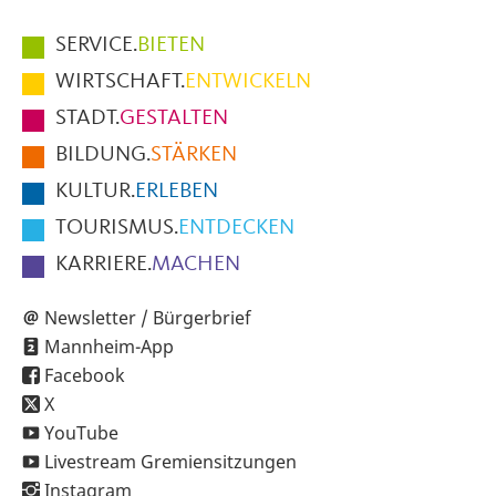
Hauptmenüpunkte
SERVICE.
BIETEN
im
WIRTSCHAFT.
ENTWICKELN
Fußbereich
STADT.
GESTALTEN
der
BILDUNG.
STÄRKEN
Seite
KULTUR.
ERLEBEN
TOURISMUS.
ENTDECKEN
KARRIERE.
MACHEN
Newsletter / Bürgerbrief
Mannheim-App
Facebook
X
YouTube
Livestream Gremiensitzungen
Instagram