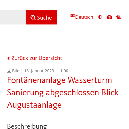
Deutsch
Ansicht
Zu
Zu
Suche
mit
den
de
hohem
Inhalte
Inh
Kontrast
in
in
umschalten
leichter
Geb
Sprach
Zurück zur Übersicht
Bild |
18. Januar 2023 - 11:00
Fontänenanlage Wasserturm
Sanierung abgeschlossen Blick
Augustaanlage
Beschreibung