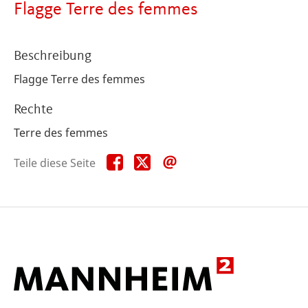
Flagge Terre des femmes
Beschreibung
Flagge Terre des femmes
Rechte
Terre des femmes
Teile
Teile
Teile
Teile diese Seite
diese
diese
diese
Seite
Seite
Seite
auf
auf
per
Facebook
X
E-
Mail