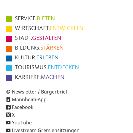
Hauptmenüpunkte
SERVICE.
BIETEN
im
WIRTSCHAFT.
ENTWICKELN
Fußbereich
STADT.
GESTALTEN
der
BILDUNG.
STÄRKEN
Seite
KULTUR.
ERLEBEN
TOURISMUS.
ENTDECKEN
KARRIERE.
MACHEN
Newsletter / Bürgerbrief
Mannheim-App
Facebook
X
YouTube
Livestream Gremiensitzungen