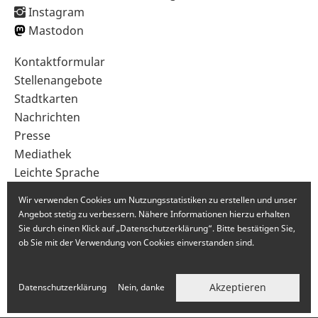
Instagram
Mastodon
Sekundärnavigation
Kontaktformular
im
Stellenangebote
Fußbereich
Stadtkarten
Nachrichten
Presse
Mediathek
Leichte Sprache
Gebärdensprache
Wir verwenden Cookies um Nutzungsstatistiken zu erstellen und unser
Angebot stetig zu verbessern. Nähere Informationen hierzu erhalten
Sie durch einen Klick auf „Datenschutzerklärung“. Bitte bestätigen Sie,
ob Sie mit der Verwendung von Cookies einverstanden sind.
Akzeptieren
Datenschutzerklärung
Nein, danke