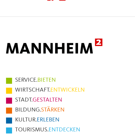
diese
diese
diese
Seite
Seite
Seite
auf
auf
per
Facebook
X
E-
Mail
Hauptmenüpunkte
SERVICE.
BIETEN
im
WIRTSCHAFT.
ENTWICKELN
Fußbereich
STADT.
GESTALTEN
der
BILDUNG.
STÄRKEN
Seite
KULTUR.
ERLEBEN
TOURISMUS.
ENTDECKEN