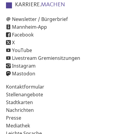
KARRIERE.
MACHEN
Newsletter / Bürgerbrief
Mannheim-App
Facebook
X
YouTube
Livestream Gremiensitzungen
Instagram
Mastodon
Sekundärnavigation
Kontaktformular
im
Stellenangebote
Fußbereich
Stadtkarten
Nachrichten
Presse
Mediathek
Leichte Sprache