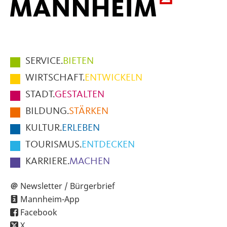
Hauptmenüpunkte
SERVICE.
BIETEN
im
WIRTSCHAFT.
ENTWICKELN
Fußbereich
STADT.
GESTALTEN
der
BILDUNG.
STÄRKEN
Seite
KULTUR.
ERLEBEN
TOURISMUS.
ENTDECKEN
KARRIERE.
MACHEN
Newsletter / Bürgerbrief
Mannheim-App
Facebook
X