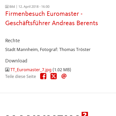
Bild |
12. April 2018 - 16:00
Firmenbesuch Euromaster -
Geschäftsführer Andreas Berents
Rechte
Stadt Mannheim, Fotograf: Thomas Tröster
Download
TT_Euromaster_7.jpg
(1.02 MB)
Teile
Teile
Teile
Teile diese Seite
diese
diese
diese
Seite
Seite
Seite
auf
auf
per
Facebook
X
E-
Mail