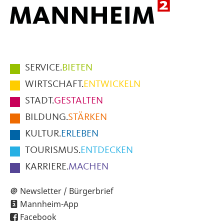
Hauptmenüpunkte
SERVICE.
BIETEN
im
WIRTSCHAFT.
ENTWICKELN
Fußbereich
STADT.
GESTALTEN
der
BILDUNG.
STÄRKEN
Seite
KULTUR.
ERLEBEN
TOURISMUS.
ENTDECKEN
KARRIERE.
MACHEN
Newsletter / Bürgerbrief
Mannheim-App
Facebook