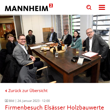
Toggle
Toggle
search
search
input
input
form
Zurück zur Übersicht
Bild |
24. Januar 2023 - 12:00
Firmenbesuch Elsässer Holzbauwerte