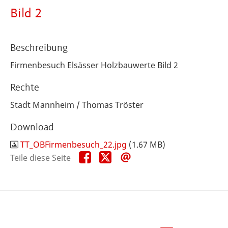
Bild 2
Beschreibung
Firmenbesuch Elsässer Holzbauwerte Bild 2
Rechte
Stadt Mannheim / Thomas Tröster
Download
TT_OBFirmenbesuch_22.jpg
(1.67 MB)
Teile
Teile
Teile
Teile diese Seite
diese
diese
diese
Seite
Seite
Seite
auf
auf
per
Facebook
X
E-
Mail