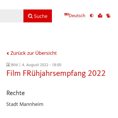
Deutsch
Ansicht
Zu
Zu
Suche
mit
den
de
hohem
Inhalte
Inh
Kontrast
in
in
umschalten
leichter
Geb
Sprach
Zurück zur Übersicht
Bild |
4. August 2022 - 18:00
Film FRühjahrsempfang 2022
Rechte
Stadt Mannheim