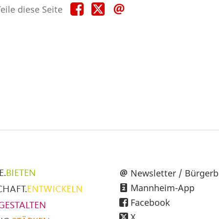
Teile
Teile
Teile
eile diese Seite
diese
diese
diese
Seite
Seite
Seite
auf
auf
per
Facebook
X
E-
Mail
üpunkte
Newsletter / Bürgerb
E.
BIETEN
Mannheim-App
CHAFT.
ENTWICKELN
h
Facebook
GESTALTEN
X