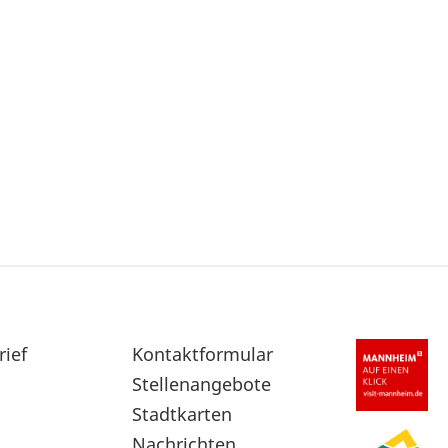
rief
Sekundärnavigation
Kontaktformular
im
Stellenangebote
Fußbereich
Stadtkarten
Nachrichten