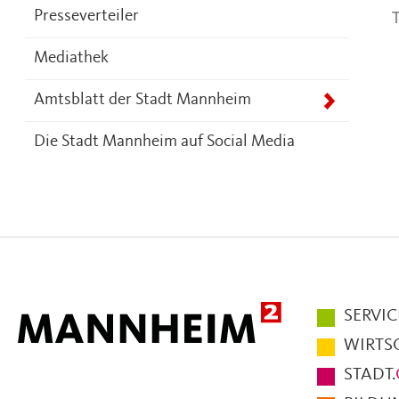
T
Presseverteiler
Mediathek
Amtsblatt der Stadt Mannheim
Die Stadt Mannheim auf Social Media
Hauptmen
SERVIC
im
WIRTS
Fußbereic
STADT.
der