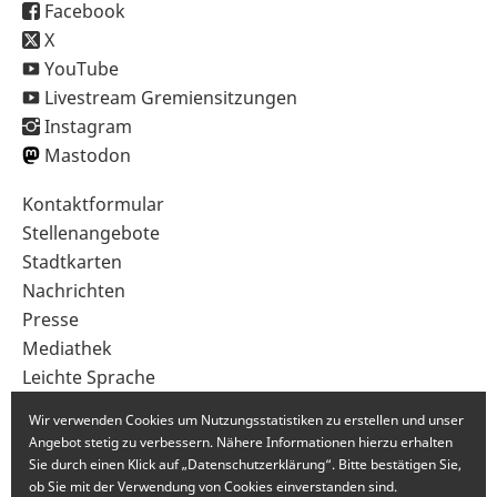
Facebook
X
YouTube
Livestream Gremiensitzungen
Instagram
Mastodon
Sekundärnavigation
Kontaktformular
im
Stellenangebote
Fußbereich
Stadtkarten
Nachrichten
Presse
Mediathek
Leichte Sprache
Gebärdensprache
Wir verwenden Cookies um Nutzungsstatistiken zu erstellen und unser
Angebot stetig zu verbessern. Nähere Informationen hierzu erhalten
Sie durch einen Klick auf „Datenschutzerklärung“. Bitte bestätigen Sie,
ob Sie mit der Verwendung von Cookies einverstanden sind.