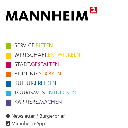
Hauptmenüpunkte
SERVICE.
BIETEN
im
WIRTSCHAFT.
ENTWICKELN
Fußbereich
STADT.
GESTALTEN
der
BILDUNG.
STÄRKEN
Seite
KULTUR.
ERLEBEN
TOURISMUS.
ENTDECKEN
KARRIERE.
MACHEN
Newsletter / Bürgerbrief
Mannheim-App