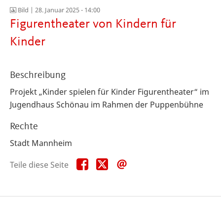
Bild |
28. Januar 2025 - 14:00
Figurentheater von Kindern für
Kinder
Beschreibung
Projekt „Kinder spielen für Kinder Figurentheater“ im
Jugendhaus Schönau im Rahmen der Puppenbühne
Rechte
Stadt Mannheim
Teile
Teile
Teile
Teile diese Seite
diese
diese
diese
Seite
Seite
Seite
auf
auf
per
Facebook
X
E-
Mail