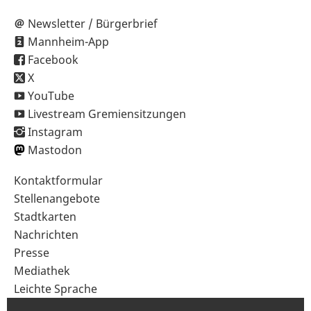
Newsletter / Bürgerbrief
Mannheim-App
Facebook
X
YouTube
Livestream Gremiensitzungen
Instagram
Mastodon
Sekundärnavigation
Kontaktformular
im
Stellenangebote
Fußbereich
Stadtkarten
Nachrichten
Presse
Mediathek
Leichte Sprache
Gebärdensprache