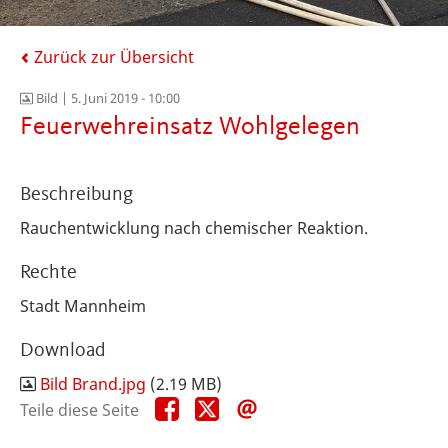
Zurück zur Übersicht
Bild |
5. Juni 2019 - 10:00
Feuerwehreinsatz Wohlgelegen
Beschreibung
Rauchentwicklung nach chemischer Reaktion.
Rechte
Stadt Mannheim
Download
Bild Brand.jpg
(2.19 MB)
Teile
Teile
Teile
Teile diese Seite
diese
diese
diese
Seite
Seite
Seite