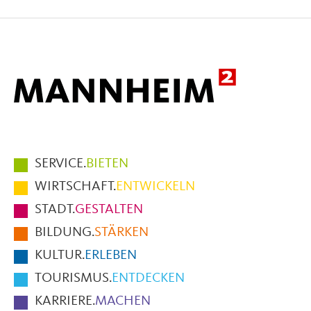
auf
auf
per
Facebook
X
E-
Mail
Hauptmenüpunkte
SERVICE.
BIETEN
im
WIRTSCHAFT.
ENTWICKELN
Fußbereich
STADT.
GESTALTEN
der
BILDUNG.
STÄRKEN
Seite
KULTUR.
ERLEBEN
TOURISMUS.
ENTDECKEN
KARRIERE.
MACHEN