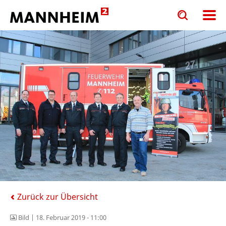
Toggle
Toggle
search
search
input
input
form
Zurück zur Übersicht
Bild |
18. Februar 2019 - 11:00