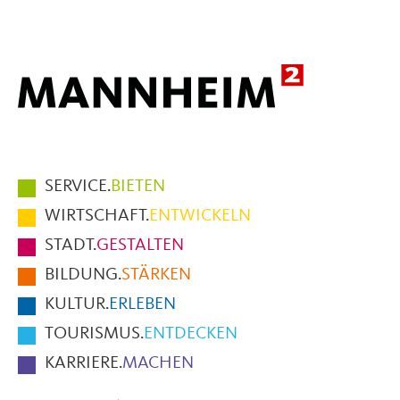
Mail
Hauptmenüpunkte
SERVICE.
BIETEN
im
WIRTSCHAFT.
ENTWICKELN
Fußbereich
STADT.
GESTALTEN
der
BILDUNG.
STÄRKEN
Seite
KULTUR.
ERLEBEN
TOURISMUS.
ENTDECKEN
KARRIERE.
MACHEN