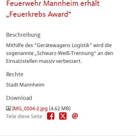
Feuerwehr Mannheim erhält
„Feuerkrebs Award“
Beschreibung
Mithilfe des "Gerätewagens Logistik" wird die
sogenannte „Schwarz-Weiß-Trennung“ an den
Einsatzstellen massiv verbessert.
Rechte
Stadt Mannheim
Download
IMG_0504-2.jpg
(4.62 MB)
Teile
Teile
Teile
Teile diese Seite
diese
diese
diese
Seite
Seite
Seite
auf
auf
per
Facebook
X
E-