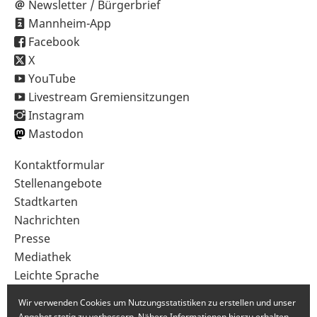
Newsletter / Bürgerbrief
Mannheim-App
Facebook
X
YouTube
Livestream Gremiensitzungen
Instagram
Mastodon
Sekundärnavigation
Kontaktformular
im
Stellenangebote
Fußbereich
Stadtkarten
Nachrichten
Presse
Mediathek
Leichte Sprache
Gebärdensprache
Wir verwenden Cookies um Nutzungsstatistiken zu erstellen und unser
Angebot stetig zu verbessern. Nähere Informationen hierzu erhalten