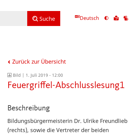
Deutsch
Ansicht
Zu
Zu
Suche
mit
den
de
hohem
Inhalte
Inh
Kontrast
in
in
umschalten
leichter
Geb
Sprach
Zurück zur Übersicht
Bild |
1. Juli 2019 - 12:00
Feuergriffel-Abschlusslesung1
Beschreibung
Bildungsbürgermeisterin Dr. Ulrike Freundlieb
(rechts), sowie die Vertreter der beiden