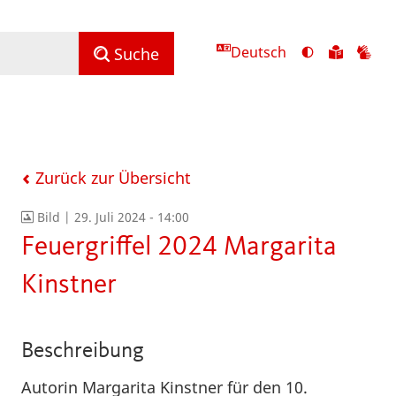
Deutsch
Ansicht
Zu
Zu
Suche
mit
den
de
hohem
Inhalte
Inh
Kontrast
in
in
umschalten
leichter
Geb
Sprach
Zurück zur Übersicht
Bild |
29. Juli 2024 - 14:00
Feuergriffel 2024 Margarita
Kinstner
Beschreibung
Autorin Margarita Kinstner für den 10.