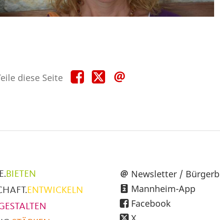
Teile
Teile
Teile
eile diese Seite
diese
diese
diese
Seite
Seite
Seite
auf
auf
per
Facebook
X
E-
Mail
üpunkte
Newsletter / Bürgerb
E.
BIETEN
Mannheim-App
CHAFT.
ENTWICKELN
h
Facebook
GESTALTEN
X