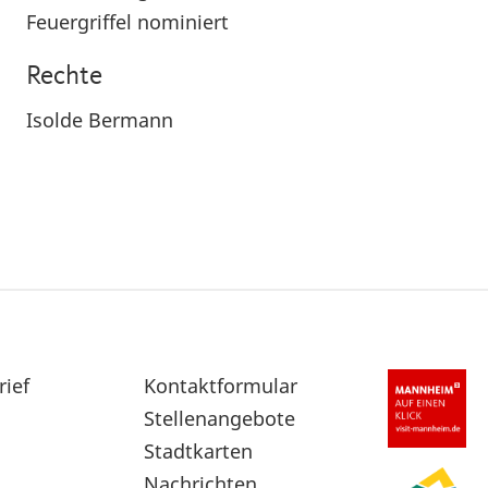
Feuergriffel nominiert
Rechte
Isolde Bermann
rief
Sekundärnavigation
Kontaktformular
im
Stellenangebote
Fußbereich
Stadtkarten
Nachrichten