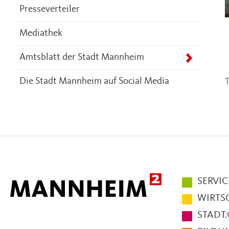
Presseverteiler
Mediathek
Amtsblatt der Stadt Mannheim
T
Die Stadt Mannheim auf Social Media
Hauptmen
SERVIC
im
WIRTS
Fußbereic
STADT.
der