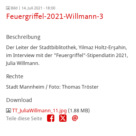
Bild |
14. Juli 2021 - 18:00
Feuergriffel-2021-Willmann-3
Beschreibung
Der Leiter der Stadtbiblitothek, Yilmaz Holtz-Erşahin,
im Interview mit der "Feuergriffel"-Stipendiatin 2021,
Julia Willmann.
Rechte
Stadt Mannheim / Foto: Thomas Tröster
Download
TT_JuliaWillmann_11.jpg
(1.88 MB)
Teile
Teile
Teile
Teile diese Seite
diese
diese
diese
Seite
Seite
Seite
auf
auf
per