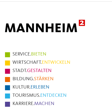
Facebook
X
E-
Mail
Hauptmenüpunkte
SERVICE.
BIETEN
im
WIRTSCHAFT.
ENTWICKELN
Fußbereich
STADT.
GESTALTEN
der
BILDUNG.
STÄRKEN
Seite
KULTUR.
ERLEBEN
TOURISMUS.
ENTDECKEN
KARRIERE.
MACHEN