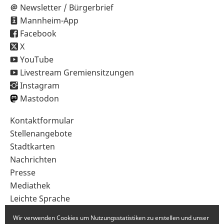
Newsletter / Bürgerbrief
Mannheim-App
Facebook
X
YouTube
Livestream Gremiensitzungen
Instagram
Mastodon
Sekundärnavigation
Kontaktformular
im
Stellenangebote
Fußbereich
Stadtkarten
Nachrichten
Presse
Mediathek
Leichte Sprache
Gebärdensprache
Wir verwenden Cookies um Nutzungsstatistiken zu erstellen und unser