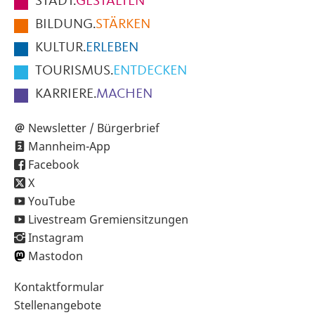
STADT.
GESTALTEN
der
BILDUNG.
STÄRKEN
Seite
KULTUR.
ERLEBEN
TOURISMUS.
ENTDECKEN
KARRIERE.
MACHEN
Newsletter / Bürgerbrief
Mannheim-App
Facebook
X
YouTube
Livestream Gremiensitzungen
Instagram
Mastodon
Sekundärnavigation
Kontaktformular
im
Stellenangebote