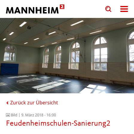
Toggle
Toggle
search
search
input
input
form
Zurück zur Übersicht
Bild |
9. März 2018 - 16:00
Feudenheimschulen-Sanierung2