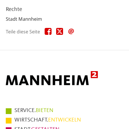
Rechte
Stadt Mannheim
Teile
Teile
Teile
Teile diese Seite
diese
diese
diese
Seite
Seite
Seite
auf
auf
per
Facebook
X
E-
Mail
Hauptmenüpunkte
SERVICE.
BIETEN
im
WIRTSCHAFT.
ENTWICKELN
Fußbereich