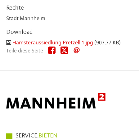
Rechte
Stadt Mannheim
Download
Hamsteraussiedlung Pretzell 1.jpg
(907.77 KB)
Teile
Teile
Teile
Teile diese Seite
diese
diese
diese
Seite
Seite
Seite
auf
auf
per
Facebook
X
E-
Mail
Hauptmenüpunkte
SERVICE.
BIETEN