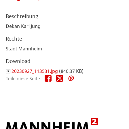
Beschreibung
Dekan Karl Jung
Rechte
Stadt Mannheim
Download
20230927_113531.jpg
(840.37 KB)
Teile
Teile
Teile
Teile diese Seite
diese
diese
diese
Seite
Seite
Seite
auf
auf
per
Facebook
X
E-
Mail