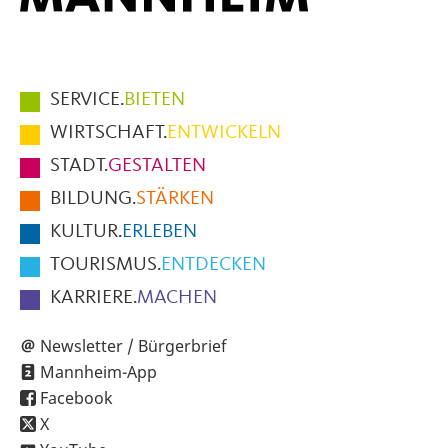
Hauptmenüpunkte
SERVICE.
BIETEN
im
WIRTSCHAFT.
ENTWICKELN
Fußbereich
STADT.
GESTALTEN
der
BILDUNG.
STÄRKEN
Seite
KULTUR.
ERLEBEN
TOURISMUS.
ENTDECKEN
KARRIERE.
MACHEN
Newsletter / Bürgerbrief
Mannheim-App
Facebook
X