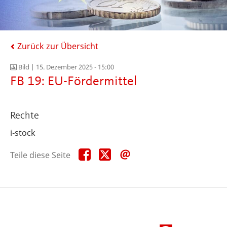
Zurück zur Übersicht
Bild |
15. Dezember 2025 - 15:00
FB 19: EU-Fördermittel
Rechte
i-stock
Teile
Teile
Teile
Teile diese Seite
diese
diese
diese
Seite
Seite
Seite
auf
auf
per
Facebook
X
E-
Mail