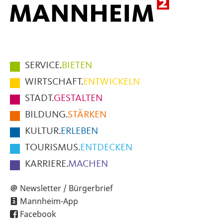
Hauptmenüpunkte
SERVICE.
BIETEN
im
WIRTSCHAFT.
ENTWICKELN
Fußbereich
STADT.
GESTALTEN
der
BILDUNG.
STÄRKEN
Seite
KULTUR.
ERLEBEN
TOURISMUS.
ENTDECKEN
KARRIERE.
MACHEN
Newsletter / Bürgerbrief
Mannheim-App
Facebook