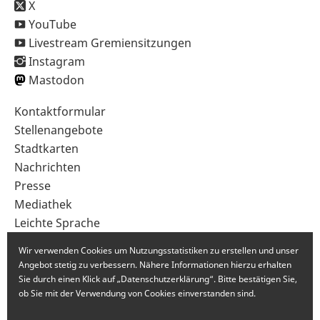
X
YouTube
Livestream Gremiensitzungen
Instagram
Mastodon
Sekundärnavigation
Kontaktformular
im
Stellenangebote
Fußbereich
Stadtkarten
Nachrichten
Presse
Mediathek
Leichte Sprache
Gebärdensprache
Wir verwenden Cookies um Nutzungsstatistiken zu erstellen und unser
Angebot stetig zu verbessern. Nähere Informationen hierzu erhalten
Sie durch einen Klick auf „Datenschutzerklärung“. Bitte bestätigen Sie,
ob Sie mit der Verwendung von Cookies einverstanden sind.