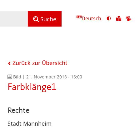
Deutsch
Ansicht
Zu
Zu
Suche
mit
den
de
hohem
Inhalte
Inh
Kontrast
in
in
umschalten
leichter
Geb
Sprach
Zurück zur Übersicht
Bild |
21. November 2018 - 16:00
Farbklänge1
Rechte
Stadt Mannheim