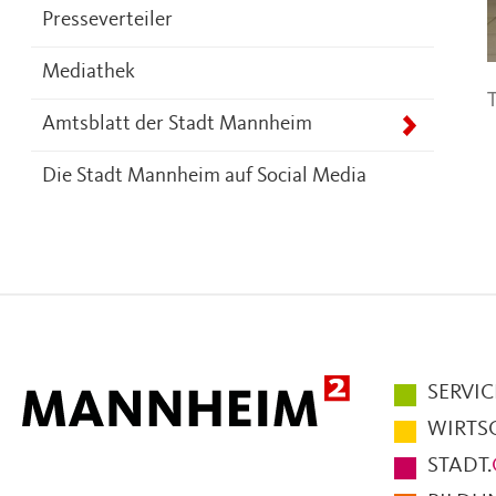
Presseverteiler
Mediathek
T
Amtsblatt der Stadt Mannheim
Die Stadt Mannheim auf Social Media
Hauptmen
SERVIC
im
WIRTS
Fußbereic
STADT.
der