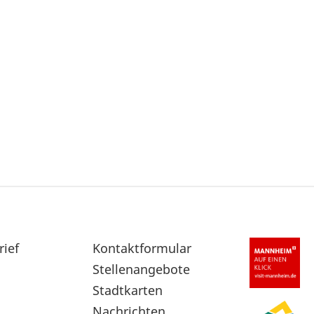
rief
Sekundärnavigation
Kontaktformular
im
Stellenangebote
Fußbereich
Stadtkarten
Nachrichten