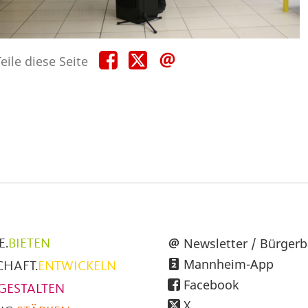
Teile
Teile
Teile
eile diese Seite
diese
diese
diese
Seite
Seite
Seite
auf
auf
per
Facebook
X
E-
Mail
üpunkte
Newsletter / Bürgerb
E.
BIETEN
Mannheim-App
CHAFT.
ENTWICKELN
h
Facebook
GESTALTEN
X