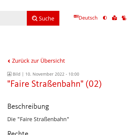
Deutsch
Ansicht
Zu
Zu
Suche
mit
den
de
hohem
Inhalte
Inh
Kontrast
in
in
umschalten
leichter
Geb
Sprach
Zurück zur Übersicht
Bild |
10. November 2022 - 10:00
"Faire Straßenbahn" (02)
Beschreibung
Die "Faire Straßenbahn"
Rechte