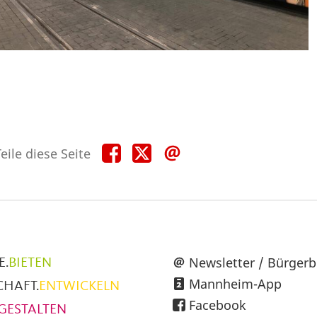
Teile
Teile
Teile
eile diese Seite
diese
diese
diese
Seite
Seite
Seite
auf
auf
per
Facebook
X
E-
Mail
üpunkte
Newsletter / Bürgerb
E.
BIETEN
Mannheim-App
CHAFT.
ENTWICKELN
h
Facebook
GESTALTEN