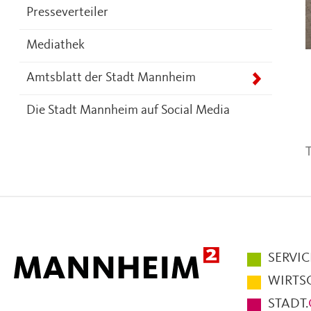
Presseverteiler
Mediathek
Amtsblatt der Stadt Mannheim
Die Stadt Mannheim auf Social Media
T
Hauptmen
SERVIC
im
WIRTS
Fußbereic
STADT.